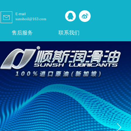
E-mail
sunshoil@163.com
售后服务
联系我们