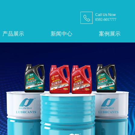
Call Us Now
0592-6017777
产品展示
新闻中心
案例展示